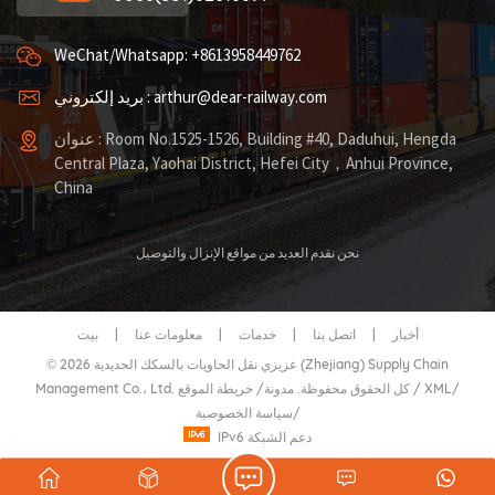
WeChat/Whatsapp: +8613958449762
بريد إلكتروني : arthur@dear-railway.com
عنوان : Room No.1525-1526, Building #40, Daduhui, Hengda
Central Plaza, Yaohai District, Hefei City，Anhui Province,
China
نحن نقدم العديد من مواقع الإنزال والتوصيل
أخبار
|
اتصل بنا
|
خدمات
|
معلومات عنا
|
بيت
© 2026 عزيزي نقل الحاويات بالسكك الحديدية (Zhejiang) Supply Chain
/
XML
/
خريطة الموقع
Management Co.، Ltd. كل الحقوق محفوظة.
مدونة
/
/
سياسة الخصوصية
IPv6 دعم الشبكة