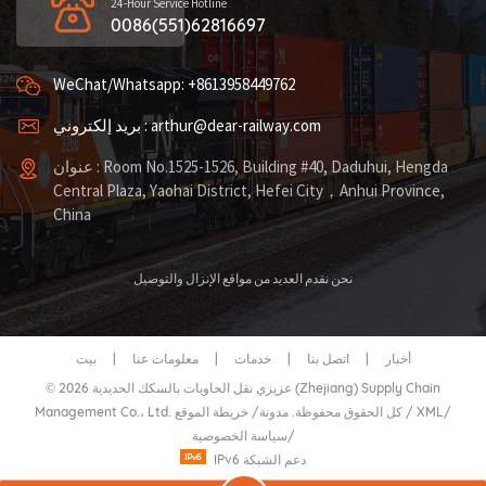
24-Hour Service Hotline
0086(551)62816697
WeChat/Whatsapp: +8613958449762
بريد إلكتروني : arthur@dear-railway.com
عنوان : Room No.1525-1526, Building #40, Daduhui, Hengda
Central Plaza, Yaohai District, Hefei City，Anhui Province,
China
نحن نقدم العديد من مواقع الإنزال والتوصيل
أخبار
|
اتصل بنا
|
خدمات
|
معلومات عنا
|
بيت
© 2026 عزيزي نقل الحاويات بالسكك الحديدية (Zhejiang) Supply Chain
/
XML
/
خريطة الموقع
Management Co.، Ltd. كل الحقوق محفوظة.
مدونة
/
/
سياسة الخصوصية
IPv6 دعم الشبكة