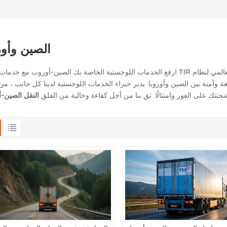
الصين وأور
ارفع الخدمات اللوجستية الخاصة بك الصين-أوروب مع خدمات النقل TIR المميزة لدينا. الاستفادة من الاعتراف العالمي لنظام IR
بين الصين وأوروبا. يدير خبراء الخدمات اللوجستية لدينا كل جانب ، من إعداد TIR Carnet إلى التخليص 
تك على الفور وامتثالًا. ثق بنا من أجل كفاءة وخالية من القلق