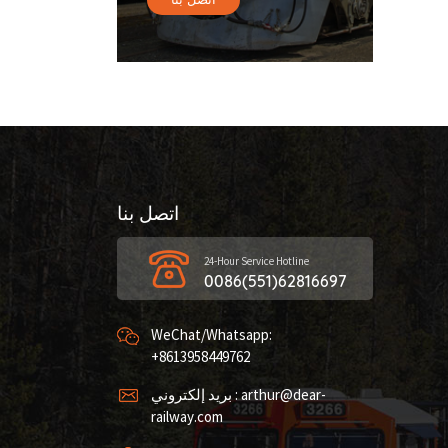
اتصل بنا
24-Hour Service Hotline
0086(551)62816697
WeChat/Whatsapp:
+8613958449762
بريد إلكتروني : arthur@dear-
railway.com