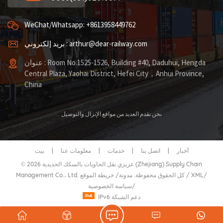
WeChat/Whatsapp: +8613958449762
بريد إلكتروني : arthur@dear-railway.com
عنوان : Room No.1525-1526, Building #40, Daduhui, Hengda
Central Plaza, Yaohai District, Hefei City，Anhui Province,
China
نحن نقدم العديد من مواقع الإنزال والتوصيل
أخبار
|
اتصل بنا
|
خدمات
|
معلومات عنا
|
بيت
© 2026 عزيزي نقل الحاويات بالسكك الحديدية (Zhejiang) Supply Chain
/
XML
/
خريطة الموقع
Management Co.، Ltd. كل الحقوق محفوظة.
مدونة
/
/
سياسة الخصوصية
IPv6 دعم الشبكة