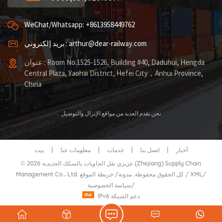
WeChat/Whatsapp: +8613958449762
بريد إلكتروني : arthur@dear-railway.com
عنوان : Room No.1525-1526, Building #40, Daduhui, Hengda
Central Plaza, Yaohai District, Hefei City，Anhui Province,
China
نحن نقدم العديد من مواقع الإنزال والتوصيل
أخبار
|
اتصل بنا
|
خدمات
|
معلومات عنا
|
بيت
© 2026 عزيزي نقل الحاويات بالسكك الحديدية (Zhejiang) Supply Chain
/
XML
/
خريطة الموقع
Management Co.، Ltd. كل الحقوق محفوظة.
مدونة
/
/
سياسة الخصوصية
IPv6 دعم الشبكة