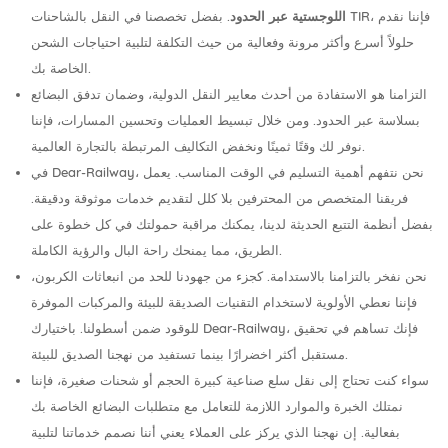
اللوجستية عبر الحدود
. بفضل تخصصنا في النقل بالشاحنات TIR، فإننا نقدم
حلولاً أسرع وأكثر مرونة وفعالية من حيث التكلفة لتلبية احتياجات الشحن
الخاصة بك.
التزامنا هو الاستفادة من أحدث معايير النقل الدولية، وضمان تدفق البضائع
بسلاسة عبر الحدود. ومن خلال تبسيط العمليات وتحسين المسارات، فإننا
نوفر لك وقتًا ثمينًا ونخفض التكاليف المرتبطة بالتجارة العالمية.
في Dear-Railway، نحن نتفهم أهمية التسليم في الوقت المناسب. يعمل
فريقنا المتخصص من المحترفين بلا كلل لتقديم خدمات موثوقة ودقيقة.
بفضل أنظمة التتبع الحديثة لدينا، يمكنك مراقبة حمولتك في كل خطوة على
الطريق، مما يمنحك راحة البال والرؤية الكاملة.
نحن نفخر بالتزامنا بالاستدامة. كجزء من جهودنا للحد من انبعاثات الكربون،
فإننا نعطي الأولوية لاستخدام التقنيات الصديقة للبيئة والمركبات الموفرة
للوقود ضمن أسطولنا. باختيارك Dear-Railway، فإنك تساهم في تحقيق
مستقبل أكثر اخضرارًا بينما تستفيد من نهجنا الصديق للبيئة.
سواء كنت تحتاج إلى نقل سلع صناعية كبيرة الحجم أو شحنات صغيرة، فإننا
نمتلك الخبرة والموارد اللازمة للتعامل مع متطلبات البضائع الخاصة بك
بفعالية. إن نهجنا الذي يركز على العملاء يعني أننا نصمم خدماتنا لتلبية