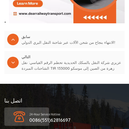
سابق
الانتهاء بنجاح من شحن الآلات عبر شاحنة النقل البري الدولي!
التالي
عزيزي شركة النقل بالسكك الحديدية تحطم الرقم القياسي: نقل
الشاحنات المبردة TIR 133000 زهرة من الصين إلى موسكو
اتصل بنا
24-Hour Service Hotline
0086(551)62816697