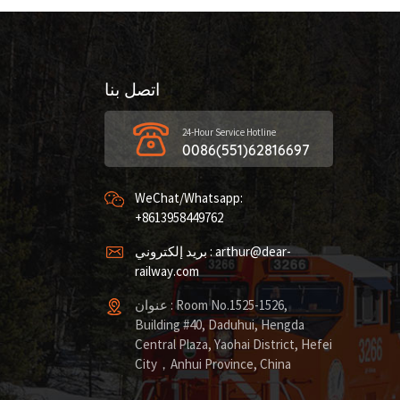
اتصل بنا
24-Hour Service Hotline
0086(551)62816697
WeChat/Whatsapp:
+8613958449762
بريد إلكتروني : arthur@dear-
railway.com
عنوان : Room No.1525-1526,
Building #40, Daduhui, Hengda
Central Plaza, Yaohai District, Hefei
City，Anhui Province, China