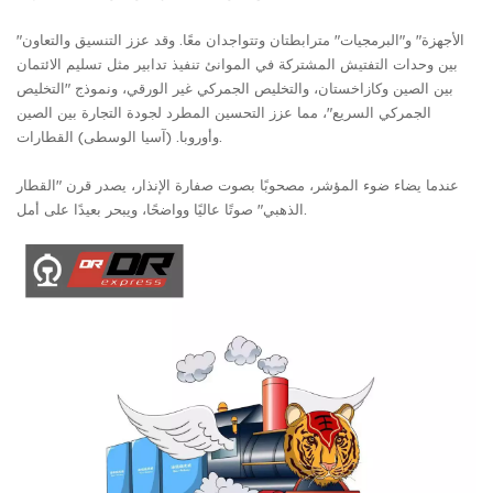
"الأجهزة" و"البرمجيات" مترابطتان وتتواجدان معًا. وقد عزز التنسيق والتعاون
بين وحدات التفتيش المشتركة في الموانئ تنفيذ تدابير مثل تسليم الائتمان
بين الصين وكازاخستان، والتخليص الجمركي غير الورقي، ونموذج "التخليص
الجمركي السريع"، مما عزز التحسين المطرد لجودة التجارة بين الصين
وأوروبا. (آسيا الوسطى) القطارات.
عندما يضاء ضوء المؤشر، مصحوبًا بصوت صفارة الإنذار، يصدر قرن "القطار
الذهبي" صوتًا عاليًا وواضحًا، ويبحر بعيدًا على أمل.