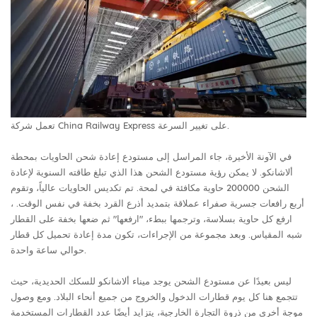
تعمل شركة China Railway Express على تغيير السرعة.
في الآونة الأخيرة، جاء المراسل إلى مستودع إعادة شحن الحاويات بمحطة
ألاشانكو. لا يمكن رؤية مستودع الشحن هذا الذي تبلغ طاقته السنوية لإعادة
الشحن 200000 حاوية مكافئة في لمحة. تم تكديس الحاويات عالياً، وتقوم
أربع رافعات جسرية صفراء عملاقة بتمديد أذرع القرد بخفة في نفس الوقت. ،
ارفع كل حاوية بسلاسة، وترجمها ببطء، "ارفعها" ثم ضعها بخفة على القطار
شبه المقياس. وبعد مجموعة من الإجراءات، تكون مدة إعادة تحميل كل قطار
حوالي ساعة واحدة.
ليس بعيدًا عن مستودع الشحن يوجد ميناء ألاشانكو للسكك الحديدية، حيث
تتجمع هنا كل يوم قطارات الدخول والخروج من جميع أنحاء البلاد. ومع وصول
موجة أخرى من ذروة التجارة الخارجية، يتزايد أيضًا عدد القطارات المستخدمة