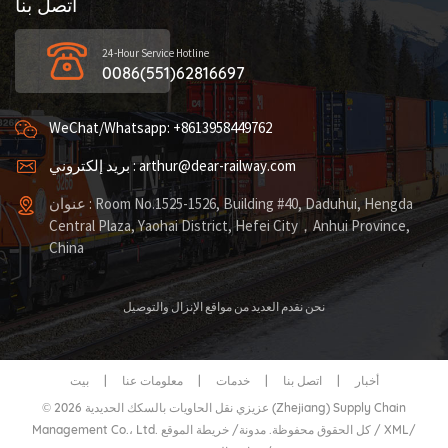
اتصل بنا
24-Hour Service Hotline
0086(551)62816697
WeChat/Whatsapp: +8613958449762
بريد إلكتروني : arthur@dear-railway.com
عنوان : Room No.1525-1526, Building #40, Daduhui, Hengda
Central Plaza, Yaohai District, Hefei City，Anhui Province,
China
نحن نقدم العديد من مواقع الإنزال والتوصيل
أخبار
|
اتصل بنا
|
خدمات
|
معلومات عنا
|
بيت
© 2026 عزيزي نقل الحاويات بالسكك الحديدية (Zhejiang) Supply Chain
/
XML
/
خريطة الموقع
Management Co.، Ltd. كل الحقوق محفوظة.
مدونة
/