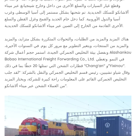
وقطع غيار السيارات والسلع الأخرى من داخل وخارج شينجيانغ عبر ميناء
ألاشانكو للسكك الحديدية. تم شحنها بشكل مستمر إلى آسيا الوسطى وغرب
آسيا والدول الأوروبية. كما دخل خام الحديد والقمح وغزل القطن والسلع
الأخرى القادمة من الخارج إلى الصين عبر ميناء ألاشانكو للسكك الحديدية.
هناك المزيد والمزيد من الطلبات، والتحولات المتكررة بشكل متزايد، والمزيد
والمزيد من المنتجات، ويتغير التطوير مع مرور كل يوم. في السنوات الأخيرة،
وبفضل بيئة التخليص الجمركي الجيدة، استمر حجم أعمال شركة Alashankou
Bobao International Freight Forwarding Co., Ltd. في النمو. وتغطي
قطارات الشحن التي تمثلها 20 خطًا بما في ذلك "Chang'an" و"Yixinou".
وقال شياو تشيبين، رئيس قسم التخليص الجمركي والنقل بالشركة: "لقد جلب
التخليص الجمركي القائم على المعلومات راحة كبيرة للشركة، ويختار المزيد
من العملاء الشحن عبر ميناء ألاشانكو".