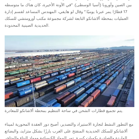
بين الصين وأوروبا (آسيا الوسطى). "في الآونة الأخيرة، كان هناك ما متوسطه
17 قطارًا يمر عبرنا يوميًا." وقال لو هايفي، المهندس المساعد لقسم إدارة
العمليات بمحطة ألاشانكو التابعة لشركة مجموعة مكتب أورومتشي للسكك
الحديدية الصينية المحدودة.
يتم تجميع قطارات الشحن في ساحة التنظيم بمحطة ألاشانكو للمغادرة.
مع التطور النشط لتجارة الاستيراد والتصدير، أصبح دور العقدة المحورية لميناء
ألاشانكو للسكك الحديدية المنفتح على الغرب بارزًا بشكل متزايد، والبضائع
الواردة والصادرة بكميات كبيرة. تمر المواد الكيميائية ومواد البناء والمتاجر