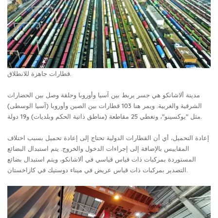
قطارات جاهزة للانطلاق.
مدينة ألاشانكو هي جسر يربط بين آسيا وأوروبا وحلقة وصل بين الحضارات
الشرقية والغربية. ويمر هنا 103 قطارات بين الصين وأوروبا (آسيا الوسطى)
مثل "يوكسينو"، وتغطي 25 مقاطعة (مناطق ذاتية الحكم وبلديات) و19 دولة.
إعادة التحميل، أي أن القطارات الدولية تحتاج إلى إعادة تحميل بسبب اختلاف
المقاييس بالإضافة إلى إجراءات الدخول والخروج. يتم استبدال البضائع
المستوردة بمركبات ذات قياس قياسي في ألاشانكو، ويتم استبدال بضائع
التصدير بمركبات ذات قياس عريض في ميناء دوستيك في كازاخستان.