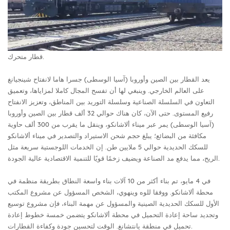
قطار متحرك.
يعد القطار بين الصين وأوروبا (آسيا الوسطى) جسرا هاما لانفتاح شينجيانغ
على العالم الخارجي. وينبغي لها أن تفسح المجال كاملا لمزاياها، وتعميق
التعاون في السلسلة الصناعية وسلسلة التوريد بين المناطق، وتعزيز الانفتاح
رفيع المستوى. حتى الآن، كان هناك حوالي 32 ألف قطار بين الصين وأوروبا
(آسيا الوسطى) يمر عبر ميناء ألاشانكو، وينقل ما يقرب من 300 ألف حاوية
مكافئة من البضائع؛ يبلغ حجم شحن الاستيراد والتصدير في ميناء ألاشانكو
للسكك الحديدية حوالي 5 ملايين طن. إن الخدمات اللوجستية سريعة مثل
الريح، مما يدفع مد الصناعة ويضيف زخمًا قويًا للتنمية الاقتصادية عالية الجودة.
في 4 مايو، تم بناء أكثر من 10 آلات بناء واسعة النطاق بطريقة منظمة في
محطة ألاشانكو. ووفقا للوه وينهوي، الشخص المسؤول عن مشروع المكتب
الأول للسكك الحديدية الصينية والمسؤول عن مهمة البناء، فإن مشروع توسيع
وتجديد ساحة إعادة التحميل في محطة ألاشانكو يتضمن خمسة خطوط إعادة
تحميل في منطقة يانتشانغ. الوقت لتحسين جودة وكفاءة القطارات.