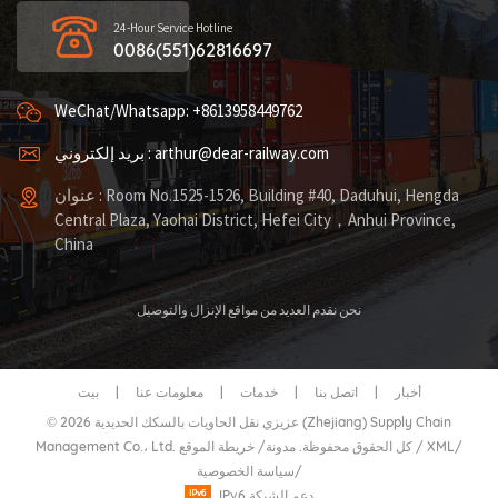
24-Hour Service Hotline
0086(551)62816697
WeChat/Whatsapp: +8613958449762
بريد إلكتروني : arthur@dear-railway.com
عنوان : Room No.1525-1526, Building #40, Daduhui, Hengda
Central Plaza, Yaohai District, Hefei City，Anhui Province,
China
نحن نقدم العديد من مواقع الإنزال والتوصيل
أخبار
|
اتصل بنا
|
خدمات
|
معلومات عنا
|
بيت
© 2026 عزيزي نقل الحاويات بالسكك الحديدية (Zhejiang) Supply Chain
/
XML
/
خريطة الموقع
Management Co.، Ltd. كل الحقوق محفوظة.
مدونة
/
/
سياسة الخصوصية
IPv6 دعم الشبكة