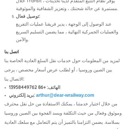
خلال Transit ، يوفر نظام التتبع المتقدم لدينا تحديثات
مستمرة عن حالة شحنتك ، وتعزيز الشفافية والموثوقية.
توصيل فعال:
عند الوصول إلى الوجهة ، يدير فريقنا عمليات التفريغ
والعمليات الجمركية النهائية ، مما يضمن التسليم السريع
والآمن.
اتصل بنا
لمزيد من المعلومات حول خدمات نقل السلع العادية الخاصة بنا
بين الصين وروسيا ، أو لطلب عرض أسعار مخصص ، يرجى
الاتصال بنا:
الهاتف: +86 13958449762
بريد إلكتروني:
arthur@dear-wrailway.com
من خلال اختيار خدمتنا ، يمكنك الاستفادة من حل نقل محترف
وموثوق وفعال من حيث التكلفة ويسد الفجوة بين الصين وروسيا
بسلاسة. يضمن التزامنا بالتميز أن يتم التعامل مع سلعك العادية