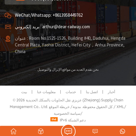
WeChat/Whatsapp: +8613958449762
بريد إلكتروني : arthur@dear-railway.com
عنوان : Room No.1525-1526, Building #40, Daduhui, Hengda
Central Plaza, Yaohai District, Hefei City，Anhui Province,
China
نحن نقدم العديد من مواقع الإنزال والتوصيل
أخبار
|
اتصل بنا
|
خدمات
|
معلومات عنا
|
بيت
© 2026 عزيزي نقل الحاويات بالسكك الحديدية (Zhejiang) Supply Chain
/
XML
/
خريطة الموقع
Management Co.، Ltd. كل الحقوق محفوظة.
مدونة
/
/
سياسة الخصوصية
IPv6 دعم الشبكة