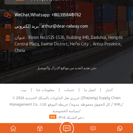
WeChat/Whatsapp: +8613958449762
بريد إلكتروني : arthur@dear-railway.com
عنوان : Room No.1525-1526, Building #40, Daduhui, Hengda
Central Plaza, Yaohai District, Hefei City，Anhui Province,
China
نحن نقدم العديد من مواقع الإنزال والتوصيل
أخبار
|
اتصل بنا
|
خدمات
|
معلومات عنا
|
بيت
© 2026 عزيزي نقل الحاويات بالسكك الحديدية (Zhejiang) Supply Chain
/
XML
/
خريطة الموقع
Management Co.، Ltd. كل الحقوق محفوظة.
مدونة
/
/
سياسة الخصوصية
IPv6 دعم الشبكة