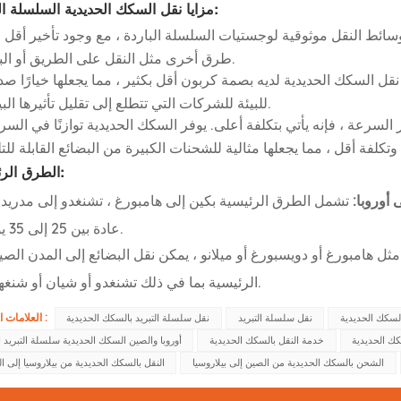
مزايا نقل السكك الحديدية السلسلة الباردة:
وسائط النقل موثوقية لوجستيات السلسلة الباردة ، مع وجود تأخير أقل 
طرق أخرى مثل النقل على الطريق أو البحر.
ل السكك الحديدية لديه بصمة كربون أقل بكثير ، مما يجعلها خيارًا صديق
للبيئة للشركات التي تتطلع إلى تقليل تأثيرها البيئي.
سرعة ، فإنه يأتي بتكلفة أعلى. يوفر السكك الحديدية توازنًا في السر
الطرق الرئيسية:
 أوروبا:
تشمل الطرق الرئيسية بكين إلى هامبورغ ، تشنغدو إلى مدريد ، و Xi'an إلى وارسو ، مع أوقات عبور تت
عادة بين 25 إلى 35 يومًا.
مثل هامبورغ أو دويسبورغ أو ميلانو ، يمكن نقل البضائع إلى المدن الصين
الرئيسية بما في ذلك تشنغدو أو شيان أو شنغهاي.
العلامات الساخنة :
السكك الحديدية
نقل سلسلة التبريد
نقل سلسلة التبريد بالسكك الحديدية
ك الحديدية
خدمة النقل بالسكك الحديدية
أوروبا والصين السكك الحديدية سلسلة التبريد ا
الشحن بالسكك الحديدية من الصين إلى بيلاروسيا
النقل بالسكك الحديدية من بيلاروسيا إلى ا