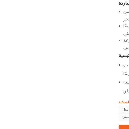
من
ًا
عة
راوح
ية
لنقل
لصين