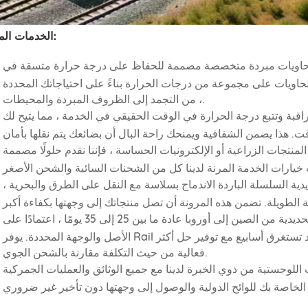
الخدمات المقدمة:
اويات مبردة متخصصة مصممة للحفاظ على درجة حرارة متسقة في
لحاويات على مجموعة من درجات الحرارة بناءً على احتياجاتك المحددة
، من التجمد إلى الظروف المبردة والمحيطات.
قبة وتتبع درجة الحرارة في الوقت الحقيقي في الخدمة ، مما يتيح لك
لمنتجات الزراعية أو الإلكترونيات الحساسة ، فإننا نقدم حلولًا مصممة
ية السلسلة الباردة الاندماج بسلاسة مع النقل على الطرق والبحرية ،
يستغرق طريق السكك الحديدية من الصين إلى أوروبا عادة ما بين 25 إلى 35 يومًا ، اعتمادًا على
الأصل والوجهة المحددة. يوفر Rail ميزة زمنية كبيرة على الشحن البحري ، والتي قد تستغرق أسابيع مع توفير حل أكثر
فعالية من حيث التكلفة مقارنة بالشحن الجوي.
للوجستية من ذوي الخبرة لدينا مع جميع الوثائق والعمليات الجمركية