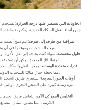
الحاويات التي تسيطر عليها درجة الحرارة:
نستخدم ح
جميع أنحاء النقل السكك الحديدية. يمكن ضبط هذه ا
المراقبة من طرف إلى طرف:
يتم دمج أنظمة مرا
تتبع حالة شحنتك وموقعها في أي وقت. هذا يضمن الشفافية ويمنحك راحة البال أن بضائعك يتم نقلها بأمان.
حلول مخصصة:
سواء كنت بحاجة إلى نقل الأدوية أو ا
لمتطلباتك المحددة. يمكن أن تستوعب خيارات الخدمة المرنة لدينا كل من الشحنات السائبة والشحن الأصغر.
قدرات متعددة الوسائط:
يمكن للنقل بالسكك الحديد
مما يجعله خيارًا مثاليًا للشحنات الدولية الطويلة. تضمن هذه المرونة أن تصل منتجاتك إلى وجهتها بكفاءة أكبر.
أوقات العبور السريعة:
التخليص الجمركي الآمن:
يتعامل فريق الخدمات ا
اللازمة ، مما يضمن امتثال البضائع الخاصة بك للوائح الدولية والوصول إلى وجهتها دون تأخير غير ضروري.