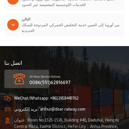
الخدمات اللوجستية المخصصة عبر الحدود
التالي
من أوروبا إلى الصين خدمة التخليص الجمركي المزدوجة للسكك
الحديدية
اتصل بنا
24-Hour Service Hotline
0086(551)62816697
WeChat/Whatsapp: +8613958449762
بريد إلكتروني : arthur@dear-railway.com
عنوان : Room No.1525-1526, Building #40, Daduhui, Hengda
Central Plaza, Yaohai District, Hefei City，Anhui Province,