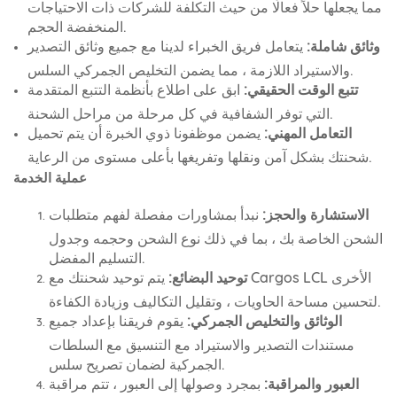
مما يجعلها حلاً فعالًا من حيث التكلفة للشركات ذات الاحتياجات
المنخفضة الحجم.
وثائق شاملة:
يتعامل فريق الخبراء لدينا مع جميع وثائق التصدير
والاستيراد اللازمة ، مما يضمن التخليص الجمركي السلس.
تتبع الوقت الحقيقي:
ابق على اطلاع بأنظمة التتبع المتقدمة
التي توفر الشفافية في كل مرحلة من مراحل الشحنة.
التعامل المهني:
يضمن موظفونا ذوي الخبرة أن يتم تحميل
شحنتك بشكل آمن ونقلها وتفريغها بأعلى مستوى من الرعاية.
عملية الخدمة
الاستشارة والحجز:
نبدأ بمشاورات مفصلة لفهم متطلبات
الشحن الخاصة بك ، بما في ذلك نوع الشحن وحجمه وجدول
التسليم المفضل.
توحيد البضائع:
يتم توحيد شحنتك مع Cargos LCL الأخرى
لتحسين مساحة الحاويات ، وتقليل التكاليف وزيادة الكفاءة.
الوثائق والتخليص الجمركي:
يقوم فريقنا بإعداد جميع
مستندات التصدير والاستيراد مع التنسيق مع السلطات
الجمركية لضمان تصريح سلس.
العبور والمراقبة:
بمجرد وصولها إلى العبور ، تتم مراقبة