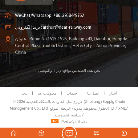
WeChat/Whatsapp: +8613958449762
بريد إلكتروني : arthur@dear-railway.com
عنوان : Room No.1525-1526, Building #40, Daduhui, Hengda
Central Plaza, Yaohai District, Hefei City，Anhui Province,
China
نحن نقدم العديد من مواقع الإنزال والتوصيل
أخبار
|
اتصل بنا
|
خدمات
|
معلومات عنا
|
بيت
© 2026 عزيزي نقل الحاويات بالسكك الحديدية (Zhejiang) Supply Chain
/
XML
/
خريطة الموقع
Management Co.، Ltd. كل الحقوق محفوظة.
مدونة
/
/
سياسة الخصوصية
IPv6 دعم الشبكة