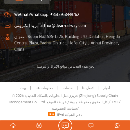
WeChat/Whatsapp: +8613958449762
بريد إلكتروني : arthur@dear-railway.com
عنوان : Room No.1525-1526, Building #40, Daduhui, Hengda
Central Plaza, Yaohai District, Hefei City，Anhui Province,
China
نحن نقدم العديد من مواقع الإنزال والتوصيل
أخبار
|
اتصل بنا
|
خدمات
|
معلومات عنا
|
بيت
© 2026 عزيزي نقل الحاويات بالسكك الحديدية (Zhejiang) Supply Chain
/
XML
/
خريطة الموقع
Management Co.، Ltd. كل الحقوق محفوظة.
مدونة
/
/
سياسة الخصوصية
IPv6 دعم الشبكة