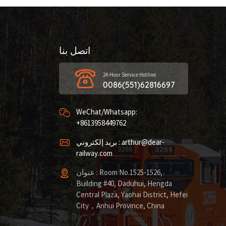
اتصل بنا
24-Hour Service Hotline
0086(551)62816697
WeChat/Whatsapp:
+8613958449762
بريد إلكتروني : arthur@dear-
railway.com
عنوان : Room No.1525-1526,
Building #40, Daduhui, Hengda
Central Plaza, Yaohai District, Hefei
City，Anhui Province, China