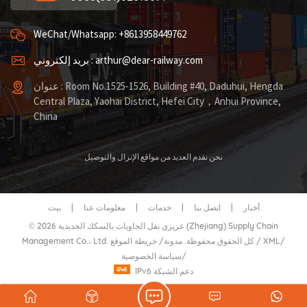
WeChat/Whatsapp: +8613958449762
بريد إلكتروني : arthur@dear-railway.com
عنوان : Room No.1525-1526, Building #40, Daduhui, Hengda
Central Plaza, Yaohai District, Hefei City，Anhui Province,
China
نحن نقدم العديد من مواقع الإنزال والتوصيل
أخبار
|
اتصل بنا
|
خدمات
|
معلومات عنا
|
بيت
© 2026 عزيزي نقل الحاويات بالسكك الحديدية (Zhejiang) Supply Chain
/
XML
/
خريطة الموقع
Management Co.، Ltd. كل الحقوق محفوظة.
مدونة
/
/
سياسة الخصوصية
IPv6 دعم الشبكة