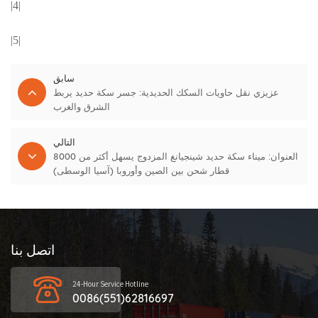
|4|
|5|
سابق
عزيزي نقل حاويات السكك الحديدية: جسر سكة حديد يربط
الشرق والغرب
التالي
العنوان: ميناء سكة حديد شينجيانغ المزدوج يسهل أكثر من 8000
قطار شحن بين الصين وأوروبا (آسيا الوسطى)
اتصل بنا
24-Hour Service Hotline
0086(551)62816697