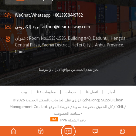
WeChat/Whatsapp: +8613958449762
بريد إلكتروني : arthur@dear-railway.com
عنوان : Room No.1525-1526, Building #40, Daduhui, Hengda
Central Plaza, Yaohai District, Hefei City，Anhui Province,
China
نحن نقدم العديد من مواقع الإنزال والتوصيل
أخبار
|
اتصل بنا
|
خدمات
|
معلومات عنا
|
بيت
© 2026 عزيزي نقل الحاويات بالسكك الحديدية (Zhejiang) Supply Chain
/
XML
/
خريطة الموقع
Management Co.، Ltd. كل الحقوق محفوظة.
مدونة
/
/
سياسة الخصوصية
IPv6 دعم الشبكة