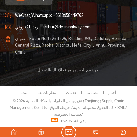
WeChat/Whatsapp: +8613958449762
بريد إلكتروني : arthur@dear-railway.com
عنوان : Room No.1525-1526, Building #40, Daduhui, Hengda
Central Plaza, Yaohai District, Hefei City，Anhui Province,
China
نحن نقدم العديد من مواقع الإنزال والتوصيل
أخبار
|
اتصل بنا
|
خدمات
|
معلومات عنا
|
بيت
© 2026 عزيزي نقل الحاويات بالسكك الحديدية (Zhejiang) Supply Chain
/
XML
/
خريطة الموقع
Management Co.، Ltd. كل الحقوق محفوظة.
مدونة
/
/
سياسة الخصوصية
IPv6 دعم الشبكة