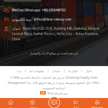
WeChat/Whatsapp: +8613958449762
بريد إلكتروني : arthur@dear-railway.com
عنوان : Room No.1525-1526, Building #40, Daduhui, Hengda
Central Plaza, Yaohai District, Hefei City，Anhui Province,
China
نحن نقدم العديد من مواقع الإنزال والتوصيل
أخبار
|
اتصل بنا
|
خدمات
|
معلومات عنا
|
بيت
© 2026 عزيزي نقل الحاويات بالسكك الحديدية (Zhejiang) Supply Chain
/
XML
/
خريطة الموقع
Management Co.، Ltd. كل الحقوق محفوظة.
مدونة
/
/
سياسة الخصوصية
IPv6 دعم الشبكة
WhatsApp
اتصال
منتجات
بيت