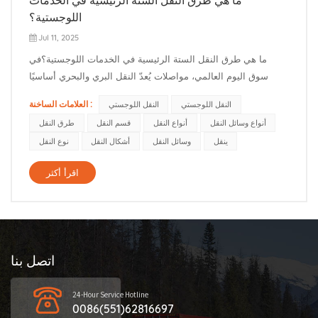
اللوجستية؟
Jul 11, 2025
ما هي طرق النقل الستة الرئيسية في الخدمات اللوجستية؟في
سوق اليوم العالمي، مواصلات يُعدّ النقل البري والبحري أساسيًا
للحفاظ على حركة البضائع عبر سلاسل التوريد المعقدة. تتميز كلٌّ
العلامات الساخنة :
النقل اللوجستي
النقل اللوجستي
من وسائل النقل المختلفة - مثل الشاحنات والسفن والطائرات
أنواع وسائل النقل
أنواع النقل
قسم النقل
طرق النقل
والقطارات - بمزايا فريدة. وكما يشير أحد مصادر الخدمات
ينقل
وسائل النقل
أشكال النقل
نوع النقل
اللوجستية، ف...
اقرأ أكثر
اتصل بنا
24-Hour Service Hotline
0086(551)62816697