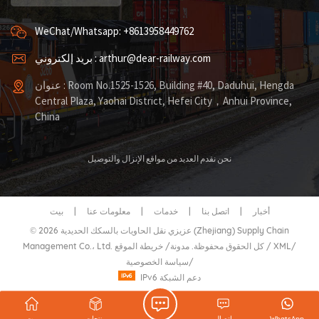
WeChat/Whatsapp: +8613958449762
بريد إلكتروني : arthur@dear-railway.com
عنوان : Room No.1525-1526, Building #40, Daduhui, Hengda
Central Plaza, Yaohai District, Hefei City，Anhui Province,
China
نحن نقدم العديد من مواقع الإنزال والتوصيل
أخبار
|
اتصل بنا
|
خدمات
|
معلومات عنا
|
بيت
© 2026 عزيزي نقل الحاويات بالسكك الحديدية (Zhejiang) Supply Chain
/
XML
/
خريطة الموقع
Management Co.، Ltd. كل الحقوق محفوظة.
مدونة
/
/
سياسة الخصوصية
IPv6 دعم الشبكة
WhatsApp
اتصال
منتجات
بيت