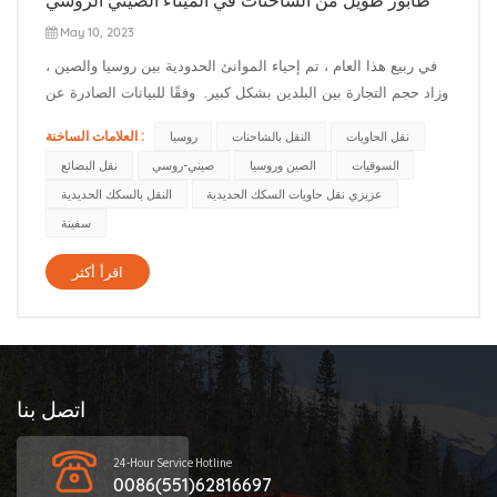
May 10, 2023
في ربيع هذا العام ، تم إحياء الموانئ الحدودية بين روسيا والصين ،
وزاد حجم التجارة بين البلدين بشكل كبير. وفقًا للبيانات الصادرة عن
دائرة الجمارك الفيدرالية الروسية ، منذ بداية هذا العام ، زاد حجم
العلامات الساخنة :
نقل الحاويات
النقل بالشاحنات
روسيا
الشحن بين روسيا والصين عبر موانئ الطرق السريعة في الشرق
السوقيات
الصين وروسيا
صيني-روسي
نقل البضائع
الأقصى بنحو 50٪ على أساس سنوي ، متجاو...
عزيزي نقل حاويات السكك الحديدية
النقل بالسكك الحديدية
سفينة
اقرأ أكثر
اتصل بنا
24-Hour Service Hotline
0086(551)62816697