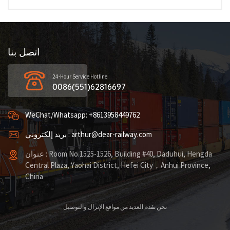
اتصل بنا
24-Hour Service Hotline
0086(551)62816697
WeChat/Whatsapp: +8613958449762
بريد إلكتروني : arthur@dear-railway.com
عنوان : Room No.1525-1526, Building #40, Daduhui, Hengda
Central Plaza, Yaohai District, Hefei City，Anhui Province,
China
نحن نقدم العديد من مواقع الإنزال والتوصيل