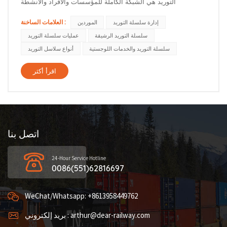
التوريد هي الشبكة الكاملة للمؤسسات والأفراد والأنشطة
والمعلومات والموارد المشاركة في نقل المنتج أو الخدمة من مصدره
العلامات الساخنة :
إدارة سلسلة التوريد
الموردين
إلى العميل النهائي. عمليًا، تتضمن سلسلة التوريد عادةً ثلاث مراحل:
سلسلة التوريد الرشيقة
عمليات سلسلة التوريد
إمداد (توريد المواد الخام)، تصنيع (تحويل المواد إلى منتجات...
سلسلة التوريد والخدمات اللوجستية
أنواع سلاسل التوريد
اقرأ أكثر
اتصل بنا
24-Hour Service Hotline
0086(551)62816697
WeChat/Whatsapp: +8613958449762
بريد إلكتروني : arthur@dear-railway.com