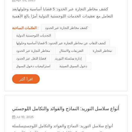
Apr 02, 2025
كشف مخاطر التجارة عبر الحدود: 5 قضايا أساسية وحلولهايعد
التعامل مع تعقيدات الخدمات اللوجستية الدولية أمرًا بالغ الأهمية
للشركات التي تهدف إلى التوسع عالميًا. إن فهم ومعالجة المخاطر
العلامات الساخنة :
كشف مخاطر التجارة عبر الحدود
المحتملة في التجارة عبر الحدود يمكن أن يؤثر بشكل كبير على
التحديات اللوجستية الدولية
كفاءة عملياتك ونجاحها. وفيما يلي خمس قضايا حاسمة ينبغي أن
كشف النقاب عن مخاطر التجارة عبر الحدود: 5 قضايا أساسية وحلولها
نكو...
مخاطر التجارة
التعريفات والامتثال
مخاطر التجارة عبر الحدود
إدارة سلسلة التوريد
قضايا النقل عبر الحدود
دخول السوق الصينية
استراتيجيات دخول السوق
اقرأ أكثر
أنواع سلاسل التوريد: النماذج والفوائد والتكامل اللوجستي
Jul 10, 2025
أنواع سلاسل التوريد: النماذج والفوائد والتكامل اللوجستيسلسلة