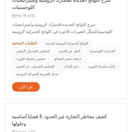
اللوجستيات
Mar 19, 2025
شرح اللوائح الجديدة للجمارك الروسية واستراتيجيات
اللوجستياتتُشكّل التغييرات الأخيرة في اللوائح الجمركية الروسية
تحدياتٍ وفرصًا لشركات الخدمات اللوجستية والتجارة الدولية. مع نموّ
العلامات الساخنة :
اللوائح الجمركية الروسية الجديدة
قيم الواردات بنحو 12% في عام 2024، وتوقع ارتفاع التكاليف في
الخدمات اللوجستية
النقل عبر الحدود
التخليص الجمركي الرقمي
بعض القطاعات الرئيسية بنسبة تتراوح بين 15% و20% بعد تطبيق
خدمات شحن البضائع
تحسين سلسلة التوريد
الإج...
إدارة سلسلة التوريد
دعم البيانات
التخليص الجمركي عبر الحدود
تعديل التعريفة الجمركية الروسية
اقرأ أكثر
كشف مخاطر التجارة عبر الحدود: 5 قضايا أساسية
وحلولها