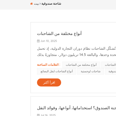
شاحنة صندوقية
بيت
أنواع مختلفة من الشاحنات
Jun 10, 2025
شكّل الشاحنات نظامَ دوران التجارة الدولية، إذ تحمل
نسبةً هائلةً تبلغ 71.6% من إجمالي قيمة البضائع المشحونة في الولايات المتحدة وحدها، والبالغة 14.5 تريليون دولار، متجاوزةً بذلك
العلامات الساخنة :
 الشاحنات
أنواع مختلفة من الشاحنات
دوقية
شاحنات لوجستية
أنواع الشاحنات لنقل البضائع
اقرأ أكثر
ة الصندوق؟ استخداماتها، أنواعها، وفوائد النقل
Jul 16, 2025