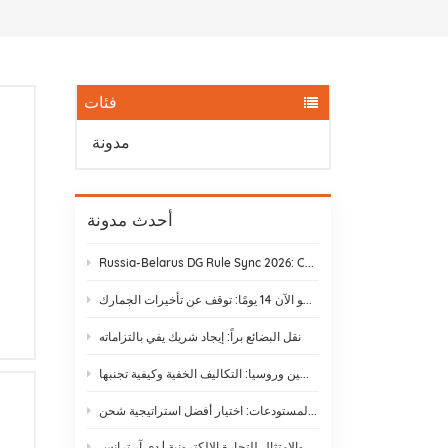
فئات
مدونة
أحدث مدونة
Russia-Belarus DG Rule Sync 2026: Chemical & Lithium Battery Shipping Guide
يستغرق نقل البضائع بالسكك الحديدية من ييوو إلى موسكو الآن 14 يومًا: توقف عن تأخيرات الجمارك
نقل البضائع براً: إيجاد شريك يفي بالتزاماته
الشحن بالسكك الحديدية بين الصين وروسيا: التكاليف الخفية وكيفية تجنبها
الشحن غير المعبأ مقابل الشحن عبر المستودعات: اختيار أفضل استراتيجية شحن
لوائح الشحن الدولي والامتثال للتجارة الإلكترونية | دي آر ترانس