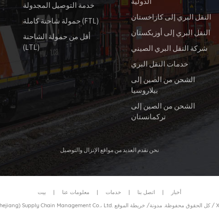
الدولية
خدمة التوصيل المجدولة
النقل البري إلى كازاخستان
حمولة شاحنة كاملة (FTL)
النقل البري إلى أوزبكستان
أقل من حمولة الشاحنة
(LTL)
شركة النقل البري الصيني
خدمات النقل البري
الشحن من الصين إلى
بيلاروسيا
الشحن من الصين إلى
تركمانستان
نحن نقدم العديد من مواقع الإنزال والتوصيل
أخبار
|
اتصل بنا
|
خدمات
|
معلومات عنا
|
بيت
/
خريطة الموقع
© 2026 عزيزي نقل الحاويات بالسكك الحديدية (Zhejiang) Supply Chain Management Co.، Ltd. كل الحقوق محفوظة.
مدونة
/