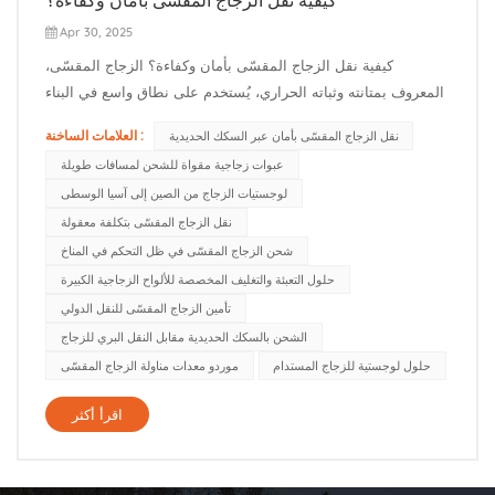
Apr 30, 2025
كيفية نقل الزجاج المقسّى بأمان وكفاءة؟ الزجاج المقسّى،
المعروف بمتانته وثباته الحراري، يُستخدم على نطاق واسع في البناء
والسيارات والتصميم الداخلي. إلا أن نقله يُشكّل تحديات كبيرة نظرًا
العلامات الساخنة :
نقل الزجاج المقسّى بأمان عبر السكك الحديدية
لهشاشته وحساسيته تجاه سوء التعامل. تُقدّم هذه المقالة دليلاً شاملاً
عبوات زجاجية مقواة للشحن لمسافات طويلة
لنقل الزجاج المقسّى بأمان وكفاءة، مع التركيز عل...
لوجستيات الزجاج من الصين إلى آسيا الوسطى
نقل الزجاج المقسّى بتكلفة معقولة
شحن الزجاج المقسّى في ظل التحكم في المناخ
حلول التعبئة والتغليف المخصصة للألواح الزجاجية الكبيرة
تأمين الزجاج المقسّى للنقل الدولي
الشحن بالسكك الحديدية مقابل النقل البري للزجاج
حلول لوجستية للزجاج المستدام
موردو معدات مناولة الزجاج المقسّى
اقرأ أكثر