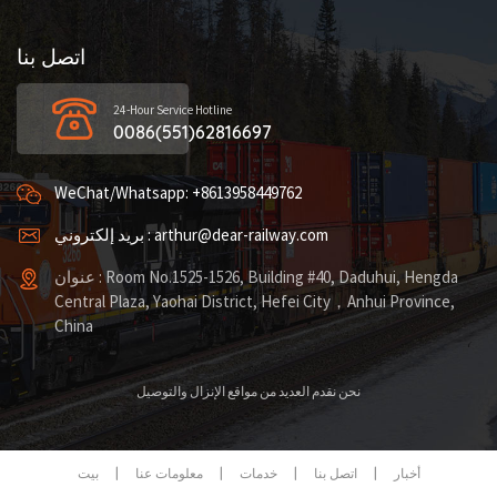
اتصل بنا
24-Hour Service Hotline
0086(551)62816697
WeChat/Whatsapp: +8613958449762
بريد إلكتروني : arthur@dear-railway.com
عنوان : Room No.1525-1526, Building #40, Daduhui, Hengda
Central Plaza, Yaohai District, Hefei City，Anhui Province,
China
نحن نقدم العديد من مواقع الإنزال والتوصيل
أخبار
|
اتصل بنا
|
خدمات
|
معلومات عنا
|
بيت