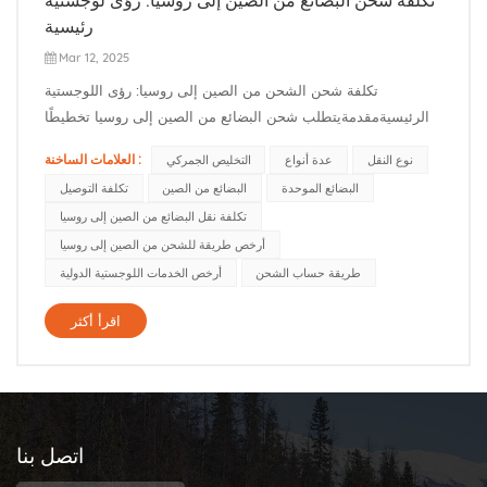
رئيسية
Mar 12, 2025
تكلفة شحن الشحن من الصين إلى روسيا: رؤى اللوجستية
الرئيسيةمقدمةيتطلب شحن البضائع من الصين إلى روسيا تخطيطًا
لوجستيًا دقيقًا ، حيث تتأثر التكلفة النهائية بعوامل مختلفة مثل وضع
العلامات الساخنة :
نوع النقل
عدة أنواع
التخليص الجمركي
النقل ، والتخليص الجمركي ، والطريق ، ونوع الشحن ، وخدمات
البضائع الموحدة
البضائع من الصين
تكلفة التوصيل
إضافية. في هذه المقالة ، سوف نستكشف أساليب الشحن الرئيسية
تكلفة نقل البضائع من الصين إلى روسيا
وميزاتها و...
أرخص طريقة للشحن من الصين إلى روسيا
طريقة حساب الشحن
أرخص الخدمات اللوجستية الدولية
اقرأ أكثر
اتصل بنا