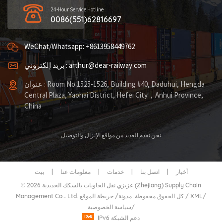
24-Hour Service Hotline
0086(551)62816697
WeChat/Whatsapp: +8613958449762
بريد إلكتروني : arthur@dear-railway.com
عنوان : Room No.1525-1526, Building #40, Daduhui, Hengda
Central Plaza, Yaohai District, Hefei City，Anhui Province,
China
نحن نقدم العديد من مواقع الإنزال والتوصيل
أخبار
|
اتصل بنا
|
خدمات
|
معلومات عنا
|
بيت
© 2026 عزيزي نقل الحاويات بالسكك الحديدية (Zhejiang) Supply Chain
/
XML
/
خريطة الموقع
Management Co.، Ltd. كل الحقوق محفوظة.
مدونة
/
/
سياسة الخصوصية
IPv6 دعم الشبكة