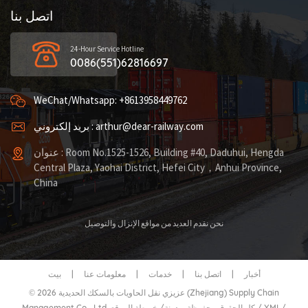
اتصل بنا
24-Hour Service Hotline
0086(551)62816697
WeChat/Whatsapp: +8613958449762
بريد إلكتروني : arthur@dear-railway.com
عنوان : Room No.1525-1526, Building #40, Daduhui, Hengda
Central Plaza, Yaohai District, Hefei City，Anhui Province,
China
نحن نقدم العديد من مواقع الإنزال والتوصيل
أخبار
|
اتصل بنا
|
خدمات
|
معلومات عنا
|
بيت
© 2026 عزيزي نقل الحاويات بالسكك الحديدية (Zhejiang) Supply Chain
/
XML
/
خريطة الموقع
Management Co.، Ltd. كل الحقوق محفوظة.
مدونة
/