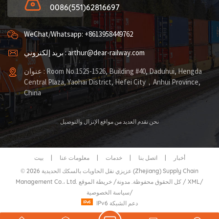
0086(551)62816697
WeChat/Whatsapp: +8613958449762
بريد إلكتروني : arthur@dear-railway.com
عنوان : Room No.1525-1526, Building #40, Daduhui, Hengda
Central Plaza, Yaohai District, Hefei City，Anhui Province,
China
نحن نقدم العديد من مواقع الإنزال والتوصيل
أخبار
|
اتصل بنا
|
خدمات
|
معلومات عنا
|
بيت
© 2026 عزيزي نقل الحاويات بالسكك الحديدية (Zhejiang) Supply Chain
/
XML
/
خريطة الموقع
Management Co.، Ltd. كل الحقوق محفوظة.
مدونة
/
/
سياسة الخصوصية
IPv6 دعم الشبكة