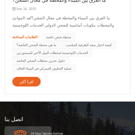
Sep 26, 2025
ما الفرق بين الميناء والمحطة في مجال الشحن؟تُعد الموانئ
والمحطات مكونات أساسية للشحن الدولي الخدمات اللوجستية
وسلاسل التوريد العالمية. أ ميناء هو مرفق على الواجهة البحرية حيث
العلامات الساخنة :
محطة شحن خاصة
ترسو السفن العابرة للمحيطات تحميل وتفريغ البضائعتربط الموانئ
كيفية اختيار منفذ الطرفية المناسب
ما هي محطة الشحن الخاصة؟
الطرق البحرية بالنقل البري. في الواقع، ينقل النقل البحري الجزء ا...
الخدمات اللوجستية لمحطات الميل الأخير للمستوردين
حلول تخزين محطات الشحن الخاصة
عملية التخليص الجمركي في الميناء الجاف
اقرأ أكثر
اتصل بنا
24-Hour Service Hotline