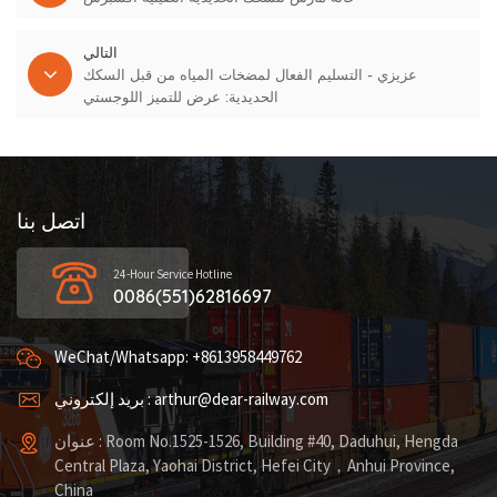
التالي
عزيزي - التسليم الفعال لمضخات المياه من قبل السكك
الحديدية: عرض للتميز اللوجستي
اتصل بنا
24-Hour Service Hotline
0086(551)62816697
WeChat/Whatsapp: +8613958449762
بريد إلكتروني : arthur@dear-railway.com
عنوان : Room No.1525-1526, Building #40, Daduhui, Hengda
Central Plaza, Yaohai District, Hefei City，Anhui Province,
China