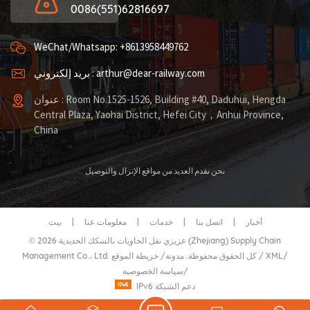
0086(551)62816697
WeChat/Whatsapp: +8613958449762
بريد إلكتروني : arthur@dear-railway.com
عنوان : Room No.1525-1526, Building #40, Daduhui, Hengda
Central Plaza, Yaohai District, Hefei City，Anhui Province,
China
نحن نقدم العديد من مواقع الإنزال والتوصيل
أخبار
|
اتصل بنا
|
خدمات
|
معلومات عنا
|
بيت
© 2026 عزيزي نقل الحاويات بالسكك الحديدية (Zhejiang) Supply Chain
/
XML
/
خريطة الموقع
Management Co.، Ltd. كل الحقوق محفوظة.
مدونة
/
/
سياسة الخصوصية
IPv6 دعم الشبكة