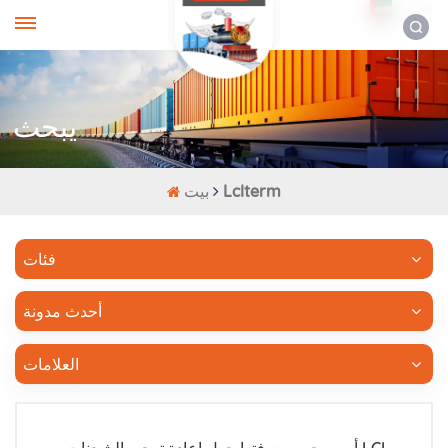
العربية
يبحث
Lclterm
بيت
فئات
أحدث مدونة
العلامات
أمور يجب معرفتها حول إعادة توجيه الشحنات من LCL