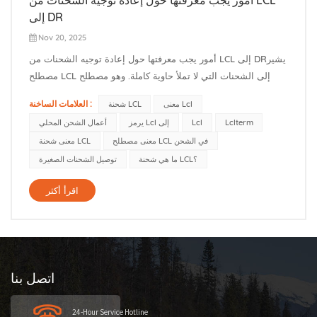
إلى DR
Nov 20, 2025
أمور يجب معرفتها حول إعادة توجيه الشحنات من LCL إلى DRيشير
مصطلح LCL إلى الشحنات التي لا تملأ حاوية كاملة. وهو مصطلح
شحن دولي يُستخدم لوصف الشحنات التي لا تملأ حاوية كاملة. عمليًا،
العلامات الساخنة :
معنى Lcl
شحنة LCL
ستشارك منصات التحميل أو الصناديق الخاصة بك حاوية مع شحنات
Lclterm
Lcl
يرمز Lcl إلى
أعمال الشحن المحلي
أخرى. أنت تدفع فقط مقابل المساحة التي تشغلها بضائعك (مقاسة
معنى مصطلح LCL في الشحن
معنى شحنة LCL
با...
ما هي شحنة LCL؟
توصيل الشحنات الصغيرة
اقرأ أكثر
اتصل بنا
24-Hour Service Hotline