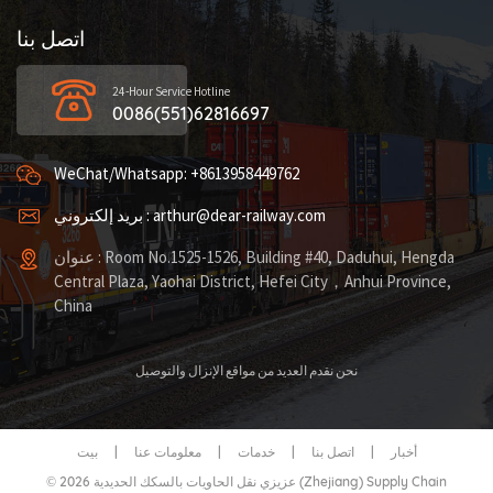
اتصل بنا
24-Hour Service Hotline
0086(551)62816697
WeChat/Whatsapp: +8613958449762
بريد إلكتروني : arthur@dear-railway.com
عنوان : Room No.1525-1526, Building #40, Daduhui, Hengda
Central Plaza, Yaohai District, Hefei City，Anhui Province,
China
نحن نقدم العديد من مواقع الإنزال والتوصيل
أخبار
|
اتصل بنا
|
خدمات
|
معلومات عنا
|
بيت
© 2026 عزيزي نقل الحاويات بالسكك الحديدية (Zhejiang) Supply Chain