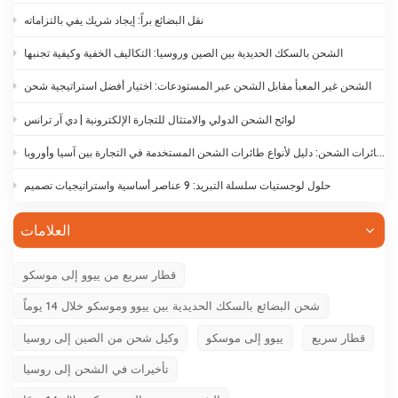
نقل البضائع براً: إيجاد شريك يفي بالتزاماته
الشحن بالسكك الحديدية بين الصين وروسيا: التكاليف الخفية وكيفية تجنبها
الشحن غير المعبأ مقابل الشحن عبر المستودعات: اختيار أفضل استراتيجية شحن
لوائح الشحن الدولي والامتثال للتجارة الإلكترونية | دي آر ترانس
أنواع طائرات الشحن: دليل لأنواع طائرات الشحن المستخدمة في التجارة بين آسيا وأوروبا
حلول لوجستيات سلسلة التبريد: 9 عناصر أساسية واستراتيجيات تصميم
العلامات
قطار سريع من ييوو إلى موسكو
شحن البضائع بالسكك الحديدية بين ييوو وموسكو خلال 14 يوماً
قطار سريع
ييوو إلى موسكو
وكيل شحن من الصين إلى روسيا
تأخيرات في الشحن إلى روسيا