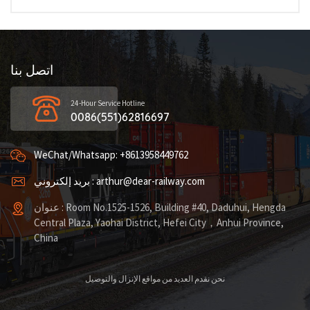
اتصل بنا
24-Hour Service Hotline
0086(551)62816697
WeChat/Whatsapp: +8613958449762
بريد إلكتروني : arthur@dear-railway.com
عنوان : Room No.1525-1526, Building #40, Daduhui, Hengda
Central Plaza, Yaohai District, Hefei City，Anhui Province,
China
نحن نقدم العديد من مواقع الإنزال والتوصيل