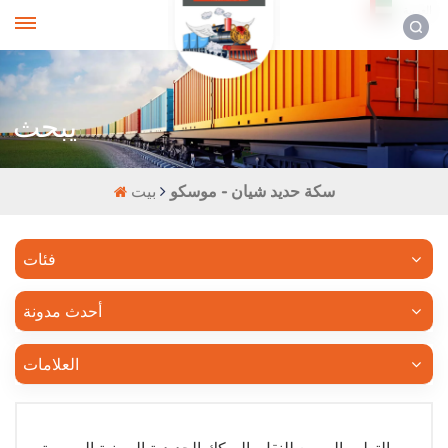
العربية
يبحث
سكة حديد شيان - موسكو
بيت
فئات
أحدث مدونة
العلامات
التطور السريع للنقل بالسكك الحديدية الصينية الروسية