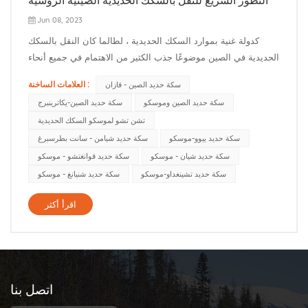
Jun 08, 2023
كدولة غنية بموارد السكك الحديدية ، لطالما كان النقل بالسكك
الحديدية في الصين موضوعًا جذب الكثير من الاهتمام في جميع أنحاء
العالم. في السنوات الأخيرة ، مع التقدم التدريجي لمبادرة "حزام
العلامات الساخنة :
سكة حديد الصين - قازان
واحد ، طريق واحد" ، تم أيضًا تحسين النقل بالسكك الحديدية بين
سكة حديد الصين وموسكو
سكة حديد الصين-يكاترينبرج
الصين وروسيا تدريجيًا. لذا ، بعد ذلك ، دعنا نستكشف حال...
تشن تشو لموسكو السكك الحديدية
سكة حديد ييوو-موسكو
سكة حديد شيامن - سانت بطرسبرغ
سكة حديد شيان - موسكو
سكة حديد قوانغتشو - موسكو
سكة حديد تشينغداو-موسكو
سكة حديد شنيانغ - موسكو
اقرأ أكثر
اتصل بنا