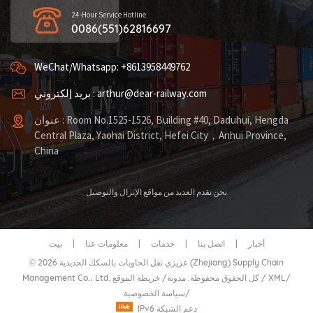
24-Hour Service Hotline
0086(551)62816697
WeChat/Whatsapp: +8613958449762
بريد إلكتروني : arthur@dear-railway.com
عنوان : Room No.1525-1526, Building #40, Daduhui, Hengda
Central Plaza, Yaohai District, Hefei City，Anhui Province,
China
نحن نقدم العديد من مواقع الإنزال والتوصيل
أخبار
|
اتصل بنا
|
خدمات
|
معلومات عنا
|
بيت
© 2026 عزيزي نقل الحاويات بالسكك الحديدية (Zhejiang) Supply Chain
/
XML
/
خريطة الموقع
Management Co.، Ltd. كل الحقوق محفوظة.
مدونة
/
/
سياسة الخصوصية
IPv6 دعم الشبكة