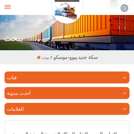
العربية
يبحث
سكة حديد ييوو-موسكو
بيت
فئات
أحدث مدونة
العلامات
التطور السريع للنقل بالسكك الحديدية الصينية الروسية