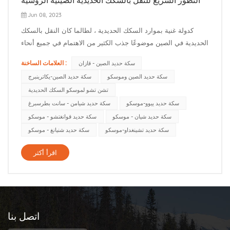
Jun 08, 2023
كدولة غنية بموارد السكك الحديدية ، لطالما كان النقل بالسكك
الحديدية في الصين موضوعًا جذب الكثير من الاهتمام في جميع أنحاء
العالم. في السنوات الأخيرة ، مع التقدم التدريجي لمبادرة "حزام
العلامات الساخنة :
سكة حديد الصين - قازان
واحد ، طريق واحد" ، تم أيضًا تحسين النقل بالسكك الحديدية بين
سكة حديد الصين وموسكو
سكة حديد الصين-يكاترينبرج
الصين وروسيا تدريجيًا. لذا ، بعد ذلك ، دعنا نستكشف حال...
تشن تشو لموسكو السكك الحديدية
سكة حديد ييوو-موسكو
سكة حديد شيامن - سانت بطرسبرغ
سكة حديد شيان - موسكو
سكة حديد قوانغتشو - موسكو
سكة حديد تشينغداو-موسكو
سكة حديد شنيانغ - موسكو
اقرأ أكثر
اتصل بنا