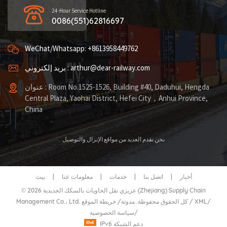
24-Hour Service Hotline
0086(551)62816697
WeChat/Whatsapp: +8613958449762
بريد إلكتروني : arthur@dear-railway.com
عنوان : Room No.1525-1526, Building #40, Daduhui, Hengda
Central Plaza, Yaohai District, Hefei City，Anhui Province,
China
نحن نقدم العديد من مواقع الإنزال والتوصيل
أخبار
|
اتصل بنا
|
خدمات
|
معلومات عنا
|
بيت
© 2026 عزيزي نقل الحاويات بالسكك الحديدية (Zhejiang) Supply Chain
/
XML
/
خريطة الموقع
Management Co.، Ltd. كل الحقوق محفوظة.
مدونة
/
/
سياسة الخصوصية
IPv6 دعم الشبكة