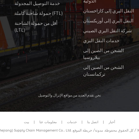
الدولية
خدمة التوصيل المجدولة
النقل البري إلى كازاخستان
حمولة شاحنة كاملة (FTL)
النقل البري إلى أوزبكستان
أقل من حمولة الشاحنة
(LTL)
شركة النقل البري الصيني
خدمات النقل البري
الشحن من الصين إلى
بيلاروسيا
الشحن من الصين إلى
تركمانستان
نحن نقدم العديد من مواقع الإنزال والتوصيل
أخبار
|
اتصل بنا
|
خدمات
|
معلومات عنا
|
بيت
/
خريطة الموقع
© 2026 عزيزي نقل الحاويات بالسكك الحديدية (Zhejiang) Supply Chain Management Co.، Ltd. كل الحقوق محفوظة.
مدونة
/