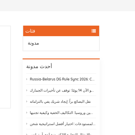
فئات
مدونة
أحدث مدونة
Russia-Belarus DG Rule Sync 2026: Chemical & Lithium Battery Shipping Guide
يستغرق نقل البضائع بالسكك الحديدية من ييوو إلى موسكو الآن 14 يومًا: توقف عن تأخيرات الجمارك
نقل البضائع براً: إيجاد شريك يفي بالتزاماته
الشحن بالسكك الحديدية بين الصين وروسيا: التكاليف الخفية وكيفية تجنبها
الشحن غير المعبأ مقابل الشحن عبر المستودعات: اختيار أفضل استراتيجية شحن
لوائح الشحن الدولي والامتثال للتجارة الإلكترونية | دي آر ترانس