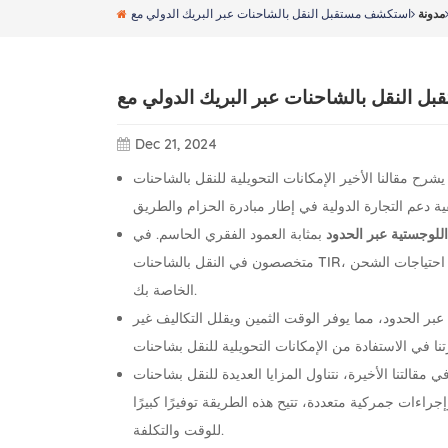
مدونة
Dec 21, 2024
خير الإمكانات التحويلية للنقل بالشاحنات TIR، بدءًا من فوائد توفير
للوجستية عبر الحدود
بمثابة العمود الفقري الحاسم. في Dear-Railway، نحن
متخصصون في النقل بالشاحنات TIR، ونقدم حلاً ليس فقط أسرع وأكثر مرونة ولكنه أيضًا فعال من حيث التكلفة لجميع احتياجات الشحن
الخاصة بك.
عبر الحدود، مما يوفر الوقت الثمين ويقلل التكاليف غير
 مقالتنا الأخيرة، نتناول المزايا العديدة للنقل بشاحنات TIR. ونحن نسلط الضوء على فوائد توفير التكاليف، والتي تنشأ من تبسيط العمليات
اءات جمركية متعددة، تتيح هذه الطريقة توفيرًا كبيرًا
للوقت والتكلفة.