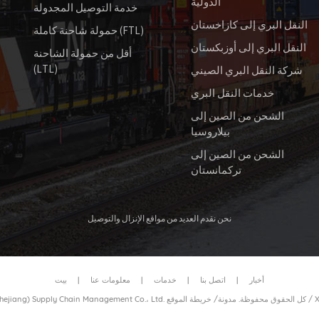
الدولية
خدمة التوصيل المجدولة
النقل البري إلى كازاخستان
حمولة شاحنة كاملة (FTL)
النقل البري إلى أوزبكستان
أقل من حمولة الشاحنة
(LTL)
شركة النقل البري الصيني
خدمات النقل البري
الشحن من الصين إلى
بيلاروسيا
الشحن من الصين إلى
تركمانستان
نحن نقدم العديد من مواقع الإنزال والتوصيل
أخبار
|
اتصل بنا
|
خدمات
|
معلومات عنا
|
بيت
/
خريطة الموقع
© 2026 عزيزي نقل الحاويات بالسكك الحديدية (Zhejiang) Supply Chain Management Co.، Ltd. كل الحقوق محفوظة.
مدونة
/