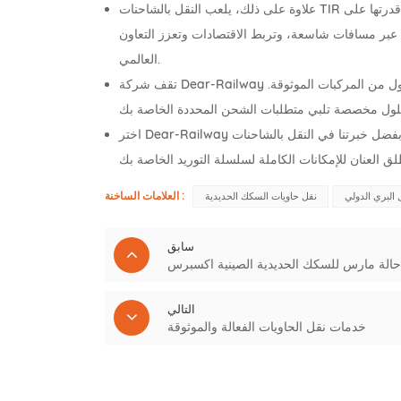
علاوة على ذلك، يلعب النقل بالشاحنات TIR دورًا محوريًا في دعم مبادرات التجارة الدولية مثل مبادرة الحزام والطريق. وبفضل قدرتها على
 عبر مسافات شاسعة، وتربط الاقتصادات وتعزز التعاون
العالمي.
تقف شركة Dear-Railway في طليعة هذه الصناعة الديناميكية، وهي مجهزة بشبكة واسعة من الشركاء وأسطول من المركبات الموثوقة.
اختر Dear-Railway للحصول على تجربة تجارية عالمية محسنة. بفضل خبرتنا في النقل بالشاحنات TIR، نضمن وصول بضائعك إلى وجهتها
العلامات الساخنة :
 البري الدولي
نقل حاويات السكك الحديدية
سابق
الة مارس للسكك الحديدية الصينية اكسبرس
التالي
خدمات نقل الحاويات الفعالة والموثوقة