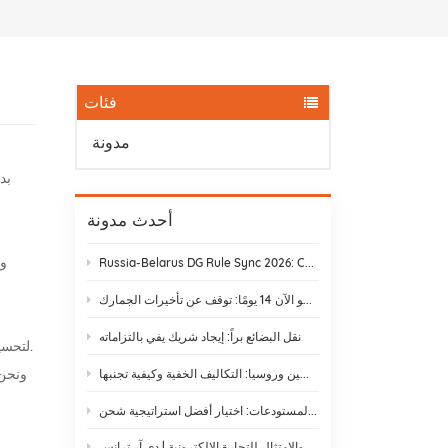
فئات
مدونة
أحدث مدونة
Russia-Belarus DG Rule Sync 2026: Chemical & Lithium Battery Shipping Guide
يستغرق نقل البضائع بالسكك الحديدية من ييوو إلى موسكو الآن 14 يومًا: توقف عن تأخيرات الجمارك
نقل البضائع براً: إيجاد شريك يفي بالتزاماته
الضرورية. تكمن خبرتنا في الاستفادة من الإمكانات التحويلية للنقل بشاحنات TIR لتحسين سلسلة التوريد الخاصة بك ودفع أعمالك إلى الأمام.
الشحن بالسكك الحديدية بين الصين وروسيا: التكاليف الخفية وكيفية تجنبها
الشحن غير المعبأ مقابل الشحن عبر المستودعات: اختيار أفضل استراتيجية شحن
لوائح الشحن الدولي والامتثال للتجارة الإلكترونية | دي آر ترانس