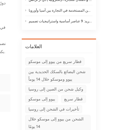
أنواع طائرات الشحن: دليل لأنواع طائرات الشحن المستخدمة في التجارة بين آسيا وأوروبا
حلول لوجستيات سلسلة التبريد: 9 عناصر أساسية واستراتيجيات تصميم
العلامات
بكفاءة وأمان وبتكلفة كبيرة. استمتع بتجربة التدفق السلس للبضائع عبر الحدود واطلق العنان للإمكانات الكاملة لسلسلة التوريد الخاصة بك.
قطار سريع من ييوو إلى موسكو
شحن البضائع بالسكك الحديدية بين
ييوو وموسكو خلال 14 يوماً
وكيل شحن من الصين إلى روسيا
قطار سريع
ييوو إلى موسكو
تأخيرات في الشحن إلى روسيا
الشحن من ييوو إلى موسكو خلال
14 يومًا