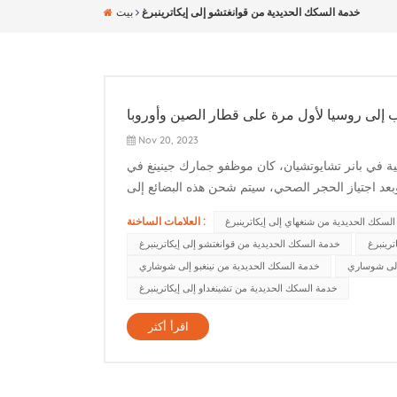
خدمة السكك الحديدية من قوانغتشو إلى إيكاترينبرغ
بيت
قب إلى روسيا لأول مرة على قطار الصين وأوروبا
Nov 20, 2023
خلية في بانر تشايوتشيان، كان موظفو جمارك جينينغ في
ن مجموعة من الأثاث النهائي بقيمة 40000 يوان و5.98 طن. وبعد اجتياز الحجر الصحي، سيتم شحن هذه البضائع إلى
العلامات الساخنة :
لسكك الحديدية من شنغهاي إلى إيكاترينبرغ
رينبرغ
خدمة السكك الحديدية من قوانغتشو إلى إيكاترينبرغ
إلى شوساري
خدمة السكك الحديدية من نينغبو إلى شوشاري
خدمة السكك الحديدية من تشينغداو إلى إيكاترينبرغ
اقرأ أكثر