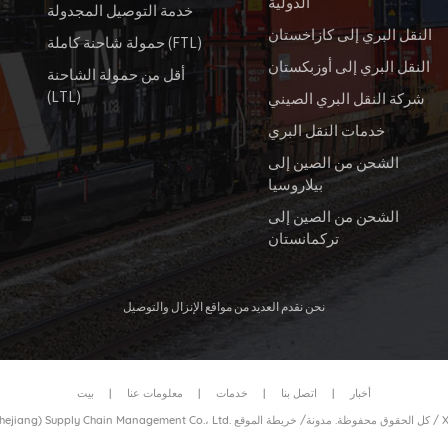
الدولية
خدمة التوصيل المجدولة
النقل البري إلى كازاخستان
حمولة شاحنة كاملة (FTL)
النقل البري إلى أوزبكستان
أقل من حمولة الشاحنة
(LTL)
شركة النقل البري الصيني
خدمات النقل البري
الشحن من الصين إلى
بيلاروسيا
الشحن من الصين إلى
تركمانستان
نحن نقدم العديد من مواقع الإنزال والتوصيل
أخبار
|
اتصل بنا
|
خدمات
|
معلومات عنا
|
بيت
/
خريطة الموقع
© 2026 عزيزي نقل الحاويات بالسكك الحديدية (Zhejiang) Supply Chain Management Co.، Ltd. كل الحقوق محفوظة.
مدونة
/