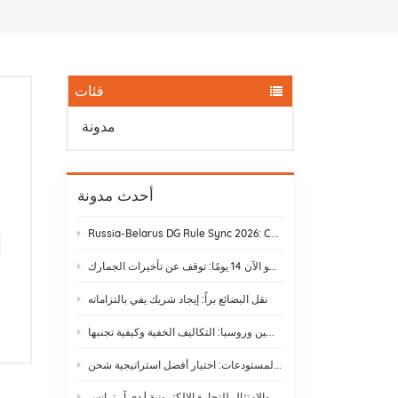
فئات
مدونة
أحدث مدونة
Russia-Belarus DG Rule Sync 2026: Chemical & Lithium Battery Shipping Guide
يستغرق نقل البضائع بالسكك الحديدية من ييوو إلى موسكو الآن 14 يومًا: توقف عن تأخيرات الجمارك
نقل البضائع براً: إيجاد شريك يفي بالتزاماته
الشحن بالسكك الحديدية بين الصين وروسيا: التكاليف الخفية وكيفية تجنبها
الشحن غير المعبأ مقابل الشحن عبر المستودعات: اختيار أفضل استراتيجية شحن
لوائح الشحن الدولي والامتثال للتجارة الإلكترونية | دي آر ترانس