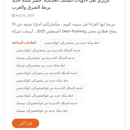
يربط الشرق والغرب
Aug 16, 2023
مرحبا ايها القراء! في مدونة اليوم ، سأشارككم أخبارًا شيقة. في 15
أغسطس 2023 ، أرسلت شركة Dear-Railway بنجاح قطاري شحن
من مدينة تشنغدو بالصين إلى محطة سكة حديد كوريادزيتش بالقرب
العلامات الساخنة :
خط سكة حديد من تشنغدو إلى كولياديتشي
من مينسك ، عاصمة بيلاروسيا. يمثل هذا العمل الفذ خطوة مهمة
خدمة السكك الحديدية من تشنغدو إلى كولياديتشي
إلى الأمام بالنسبة لـ Dear-Railway في إنشاء خط سكة حديد بي...
خدمة السكك الحديدية من تشنغدو إلى مينسك
خط سكة حديد من تشنغدو إلى مينسك
خدمة السكك الحديدية من نينغبو إلى كولياديتشي
خط سكة حديد من نينغبو إلى كولياديتشي
خدمة السكك الحديدية من قوانغتشو إلى كولياديتشي
خط سكة حديد من قوانغتشو إلى كولياديتشي
خدمة السكك الحديدية من قوانغتشو إلى مينسك
خط سكة حديد من قوانغتشو إلى مينسك
اقرأ أكثر