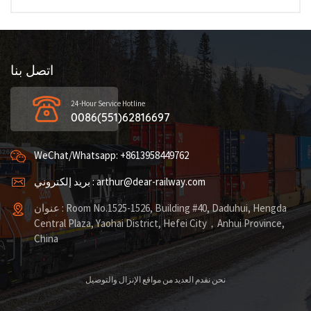
اتصل بنا
24-Hour Service Hotline
0086(551)62816697
WeChat/Whatsapp: +8613958449762
بريد إلكتروني : arthur@dear-railway.com
عنوان : Room No.1525-1526, Building #40, Daduhui, Hengda
Central Plaza, Yaohai District, Hefei City，Anhui Province,
China
نحن نقدم العديد من مواقع الإنزال والتوصيل