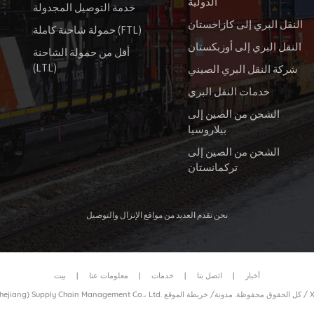
الدولية
خدمة التوصيل المجدولة
النقل البري إلى كازاخستان
حمولة شاحنة كاملة (FTL)
النقل البري إلى أوزبكستان
أقل من حمولة الشاحنة
(LTL)
شركة النقل البري الصيني
خدمات النقل البري
الشحن من الصين إلى
بيلاروسيا
الشحن من الصين إلى
تركمانستان
نحن نقدم العديد من مواقع الإنزال والتوصيل
أخبار
|
اتصل بنا
|
خدمات
|
معلومات عنا
|
بيت
/
خريطة الموقع
© 2026 عزيزي نقل الحاويات بالسكك الحديدية (Zhejiang) Supply Chain Management Co.، Ltd. كل الحقوق محفوظة.
مدونة
/