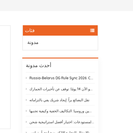
فئات
مدونة
أحدث مدونة
Russia-Belarus DG Rule Sync 2026: Chemical & Lithium Battery Shipping Guide
يستغرق نقل البضائع بالسكك الحديدية من ييوو إلى موسكو الآن 14 يومًا: توقف عن تأخيرات الجمارك
نقل البضائع براً: إيجاد شريك يفي بالتزاماته
الشحن بالسكك الحديدية بين الصين وروسيا: التكاليف الخفية وكيفية تجنبها
الشحن غير المعبأ مقابل الشحن عبر المستودعات: اختيار أفضل استراتيجية شحن
لوائح الشحن الدولي والامتثال للتجارة الإلكترونية | دي آر ترانس