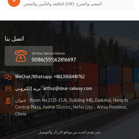
التكلفة والتأمين والشحن (CIF): المعنى والشرح
اتصل بنا
24-Hour Service Hotline
0086(551)62816697
WeChat/Whatsapp: +8613958449762
بريد إلكتروني : arthur@dear-railway.com
عنوان : Room No.1525-1526, Building #40, Daduhui, Hengda
Central Plaza, Yaohai District, Hefei City，Anhui Province,
China
نحن نقدم العديد من مواقع الإنزال والتوصيل