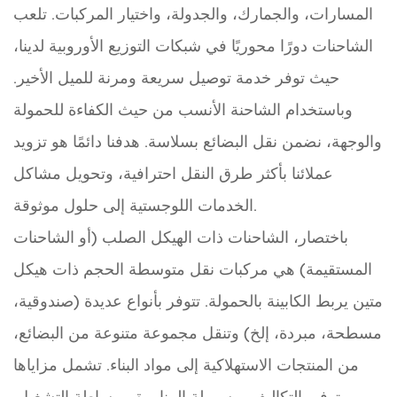
المسارات، والجمارك، والجدولة، واختيار المركبات. تلعب
الشاحنات دورًا محوريًا في شبكات التوزيع الأوروبية لدينا،
حيث توفر خدمة توصيل سريعة ومرنة للميل الأخير.
وباستخدام الشاحنة الأنسب من حيث الكفاءة للحمولة
والوجهة، نضمن نقل البضائع بسلاسة. هدفنا دائمًا هو تزويد
عملائنا بأكثر طرق النقل احترافية، وتحويل مشاكل
الخدمات اللوجستية إلى حلول موثوقة.
باختصار، الشاحنات ذات الهيكل الصلب (أو الشاحنات
المستقيمة) هي مركبات نقل متوسطة الحجم ذات هيكل
متين يربط الكابينة بالحمولة. تتوفر بأنواع عديدة (صندوقية،
مسطحة، مبردة، إلخ) وتنقل مجموعة متنوعة من البضائع،
من المنتجات الاستهلاكية إلى مواد البناء. تشمل مزاياها
توفير التكاليف، وسهولة المناورة، وبساطة التشغيل.