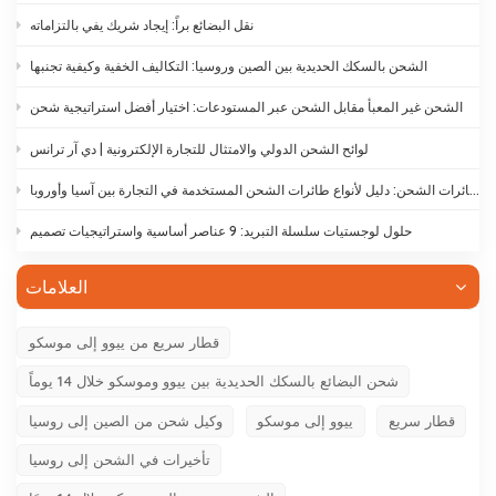
نقل البضائع براً: إيجاد شريك يفي بالتزاماته
الشحن بالسكك الحديدية بين الصين وروسيا: التكاليف الخفية وكيفية تجنبها
الشحن غير المعبأ مقابل الشحن عبر المستودعات: اختيار أفضل استراتيجية شحن
لوائح الشحن الدولي والامتثال للتجارة الإلكترونية | دي آر ترانس
أنواع طائرات الشحن: دليل لأنواع طائرات الشحن المستخدمة في التجارة بين آسيا وأوروبا
حلول لوجستيات سلسلة التبريد: 9 عناصر أساسية واستراتيجيات تصميم
العلامات
قطار سريع من ييوو إلى موسكو
شحن البضائع بالسكك الحديدية بين ييوو وموسكو خلال 14 يوماً
قطار سريع
ييوو إلى موسكو
وكيل شحن من الصين إلى روسيا
تأخيرات في الشحن إلى روسيا