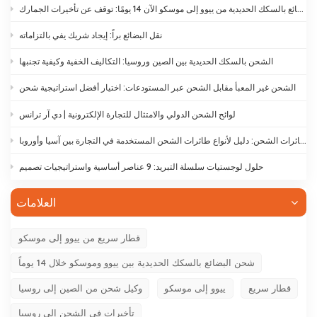
يستغرق نقل البضائع بالسكك الحديدية من ييوو إلى موسكو الآن 14 يومًا: توقف عن تأخيرات الجمارك
نقل البضائع براً: إيجاد شريك يفي بالتزاماته
الشحن بالسكك الحديدية بين الصين وروسيا: التكاليف الخفية وكيفية تجنبها
الشحن غير المعبأ مقابل الشحن عبر المستودعات: اختيار أفضل استراتيجية شحن
لوائح الشحن الدولي والامتثال للتجارة الإلكترونية | دي آر ترانس
أنواع طائرات الشحن: دليل لأنواع طائرات الشحن المستخدمة في التجارة بين آسيا وأوروبا
حلول لوجستيات سلسلة التبريد: 9 عناصر أساسية واستراتيجيات تصميم
العلامات
قطار سريع من ييوو إلى موسكو
شحن البضائع بالسكك الحديدية بين ييوو وموسكو خلال 14 يوماً
قطار سريع
ييوو إلى موسكو
وكيل شحن من الصين إلى روسيا
تأخيرات في الشحن إلى روسيا