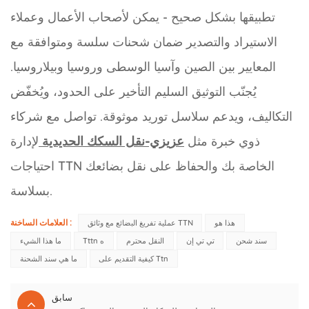
تطبيقها بشكل صحيح - يمكن لأصحاب الأعمال وعملاء
الاستيراد والتصدير ضمان شحنات سلسة ومتوافقة مع
المعايير بين الصين وآسيا الوسطى وروسيا وبيلاروسيا.
يُجنّب التوثيق السليم التأخير على الحدود، ويُخفّض
التكاليف، ويدعم سلاسل توريد موثوقة. تواصل مع شركاء
ذوي خبرة مثل
عزيزي-نقل السكك الحديدية
لإدارة
احتياجات TTN الخاصة بك والحفاظ على نقل بضائعك
بسلاسة.
العلامات الساخنة :
هذا هو
عملية تفريغ البضائع مع وثائق TTN
سند شحن
تي تي إن
النقل محترم
Tttn ه
ما هذا الشيء
كيفية التقديم على Ttn
ما هي سند الشحنة
سابق