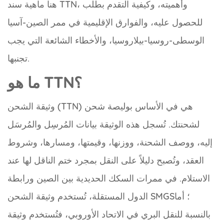
هنا ماهية سند TTN، وأهميته، وكيفية التقدم بطلب
للحصول عليه، والفوارق الإقليمية في ممر الصين-آسيا
الوسطى-روسيا-بيلاروسيا، والأخطاء الشائعة التي يجب
تجنبها.
ما هو TTN؟
وثيقة الشحن (TTN) هي في الأساس بوليصة شحن
لشحنتك. تُسجل هذه الوثيقة بيانات المُرسِل والمُرسَل
إليه، ووصف الشحنة، ووزنها، وقيمتها، ومسارها، وشروط
العقد، وتُصبح دليلاً على النقل بمجرد ختم الناقل لها عند
الاستلام. في ممرات السكك الحديدية بين الصين ورابطة
الدول المستقلة، تُستخدم وثيقة الشحن SMGS؛ أما
بالنسبة للنقل البري في الاتحاد الأوروبي، فتُستخدم وثيقة