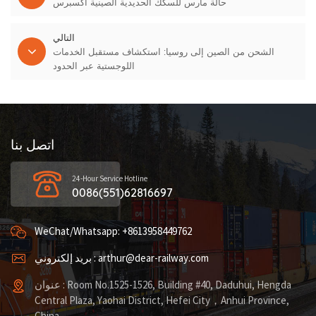
حالة مارس للسكك الحديدية الصينية اكسبرس
التالي
الشحن من الصين إلى روسيا: استكشاف مستقبل الخدمات
اللوجستية عبر الحدود
اتصل بنا
24-Hour Service Hotline
0086(551)62816697
WeChat/Whatsapp: +8613958449762
بريد إلكتروني : arthur@dear-railway.com
عنوان : Room No.1525-1526, Building #40, Daduhui, Hengda
Central Plaza, Yaohai District, Hefei City，Anhui Province,