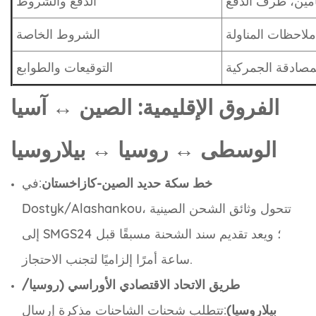
تأمين، طرف الدفع
الدفع والشروط
ملاحظات المناولة
الشروط الخاصة
مصادقة الجمركية
التوقيعات والطوابع
الفروق الإقليمية: الصين ↔ آسيا
الوسطى ↔ روسيا ↔ بيلاروسيا
خط سكة حديد الصين-كازاخستان
:في
Dostyk/Alashankou، تتحول وثائق الشحن الصينية
إلى SMGS؛ ويعد تقديم سند الشحنة مسبقًا قبل 24
ساعة أمرًا إلزاميًا لتجنب الاحتجاز.
طريق الاتحاد الاقتصادي الأوراسي (روسيا/
بيلاروسيا)
:تتطلب شحنات الشاحنات مذكرة إرسال