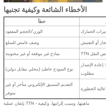
الأخطاء الشائعة وكيفية تجنبها
خطأ
يرات الجمارك
الوزن/الحجم المفقود
از أو التفتيش
وصف غامض للسلع
رفض النقل
نماذج غير موقعة أو غير مختومة
إعادة الإصدار
نوع النموذج خاطئ (محلي مقابل دولي).
مطلوب
التقديم المسبق الإلكتروني متأخر أو غير
متوفر
بإتقان عملية TTN - ماهيتها، وسبب إلزامها، وكيفية