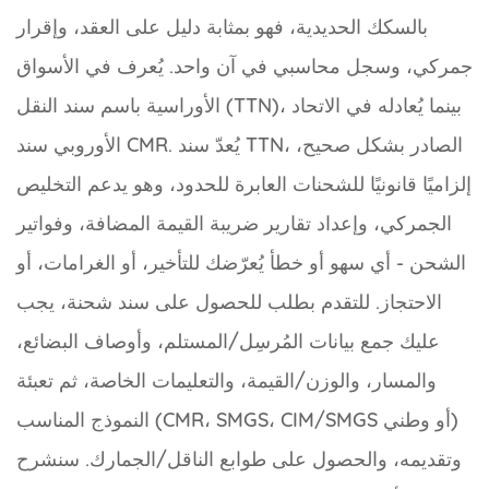
بالسكك الحديدية، فهو بمثابة دليل على العقد، وإقرار
جمركي، وسجل محاسبي في آن واحد. يُعرف في الأسواق
الأوراسية باسم سند النقل (TTN)، بينما يُعادله في الاتحاد
الأوروبي سند CMR. يُعدّ سند TTN، الصادر بشكل صحيح،
إلزاميًا قانونيًا للشحنات العابرة للحدود، وهو يدعم التخليص
الجمركي، وإعداد تقارير ضريبة القيمة المضافة، وفواتير
الشحن - أي سهو أو خطأ يُعرّضك للتأخير، أو الغرامات، أو
الاحتجاز. للتقدم بطلب للحصول على سند شحنة، يجب
عليك جمع بيانات المُرسِل/المستلم، وأوصاف البضائع،
والمسار، والوزن/القيمة، والتعليمات الخاصة، ثم تعبئة
النموذج المناسب (CMR، SMGS، CIM/SMGS أو وطني)
وتقديمه، والحصول على طوابع الناقل/الجمارك. سنشرح