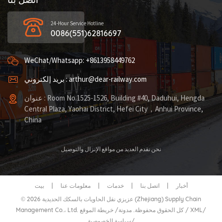
24-Hour Service Hotline
0086(551)62816697
WeChat/Whatsapp: +8613958449762
بريد إلكتروني : arthur@dear-railway.com
عنوان : Room No.1525-1526, Building #40, Daduhui, Hengda
Central Plaza, Yaohai District, Hefei City，Anhui Province,
China
نحن نقدم العديد من مواقع الإنزال والتوصيل
أخبار
|
اتصل بنا
|
خدمات
|
معلومات عنا
|
بيت
© 2026 عزيزي نقل الحاويات بالسكك الحديدية (Zhejiang) Supply Chain
/
XML
/
خريطة الموقع
Management Co.، Ltd. كل الحقوق محفوظة.
مدونة
/
/
سياسة الخصوصية