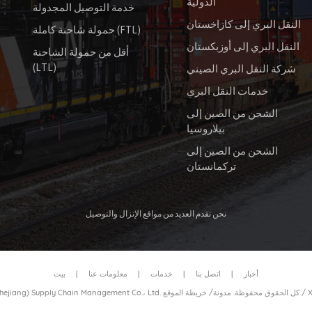
الدولية
خدمة التوصيل المجدولة
النقل البري إلى كازاخستان
حمولة شاحنة كاملة (FTL)
النقل البري إلى أوزبكستان
أقل من حمولة الشاحنة
(LTL)
شركة النقل البري الصيني
خدمات النقل البري
الشحن من الصين إلى
بيلاروسيا
الشحن من الصين إلى
تركمانستان
نحن نقدم العديد من مواقع الإنزال والتوصيل
أخبار
|
اتصل بنا
|
خدمات
|
معلومات عنا
|
بيت
/
خريطة الموقع
© 2026 عزيزي نقل الحاويات بالسكك الحديدية (Zhejiang) Supply Chain Management Co.، Ltd. كل الحقوق محفوظة.
مدونة
/