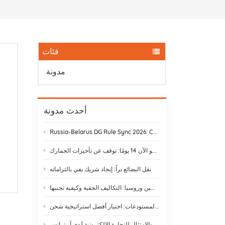
فئات
مدونة
أحدث مدونة
Russia-Belarus DG Rule Sync 2026: Chemical & Lithium Battery Shipping Guide
يستغرق نقل البضائع بالسكك الحديدية من ييوو إلى موسكو الآن 14 يومًا: توقف عن تأخيرات الجمارك
نقل البضائع براً: إيجاد شريك يفي بالتزاماته
الشحن بالسكك الحديدية بين الصين وروسيا: التكاليف الخفية وكيفية تجنبها
الشحن غير المعبأ مقابل الشحن عبر المستودعات: اختيار أفضل استراتيجية شحن
لوائح الشحن الدولي والامتثال للتجارة الإلكترونية | دي آر ترانس